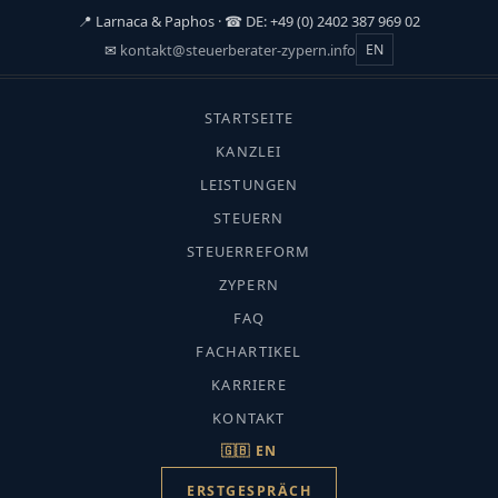
📍 Larnaca & Paphos · ☎ DE: +49 (0) 2402 387 969 02
✉
kontakt@steuerberater-zypern.info
EN
☰
STARTSEITE
START
›
KANZLEI
FACHARTIKEL
LEISTUNGEN
›
STEUERN
RECHT & COMPLIANCE
Recht & Compliance
STEUERREFORM
AML Geldwäsche Zypern
ZYPERN
FAQ
FACHARTIKEL
KARRIERE
KONTAKT
CMC-Fachredaktion · Aktualisiert: Juli
🇬🇧 EN
2026 · Lesezeit ca. 10 Min.
ERSTGESPRÄCH