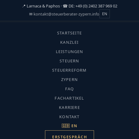
📍 Larnaca & Paphos · ☎ DE: +49 (0) 2402 387 969 02
✉
kontakt@steuerberater-zypern.info
EN
☰
STARTSEITE
START
›
KANZLEI
FACHARTIKEL
LEISTUNGEN
›
STEUERN
AUSWANDERN NACH ZYPERN
Auswandern nach Zypern
STEUERREFORM
Leben in Larnaca:
ZYPERN
FAQ
Authentisch und zentral
FACHARTIKEL
KARRIERE
KONTAKT
🇬🇧 EN
ERSTGESPRÄCH