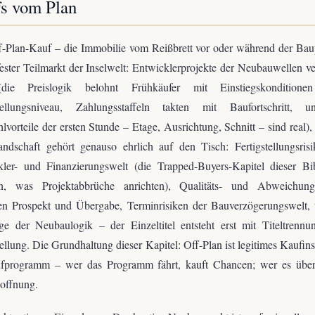
s vom Plan
f-Plan-Kauf – die Immobilie vom Reißbrett vor oder während der Bau
 fester Teilmarkt der Inselwelt: Entwicklerprojekte der Neubauwellen v
die Preislogik belohnt Frühkäufer mit Einstiegskonditione
stellungsniveau, Zahlungsstaffeln takten mit Baufortschritt, 
vorteile der ersten Stunde – Etage, Ausrichtung, Schnitt – sind real),
andschaft gehört genauso ehrlich auf den Tisch: Fertigstellungsris
kler- und Finanzierungswelt (die Trapped-Buyers-Kapitel dieser Bib
en, was Projektabbrüche anrichten), Qualitäts- und Abweichungs
en Prospekt und Übergabe, Terminrisiken der Bauverzögerungswelt, 
age der Neubaulogik – der Einzeltitel entsteht erst mit Titeltrenn
tellung. Die Grundhaltung dieser Kapitel: Off-Plan ist legitimes Kaufin
üfprogramm – wer das Programm fährt, kauft Chancen; wer es übers
offnung.