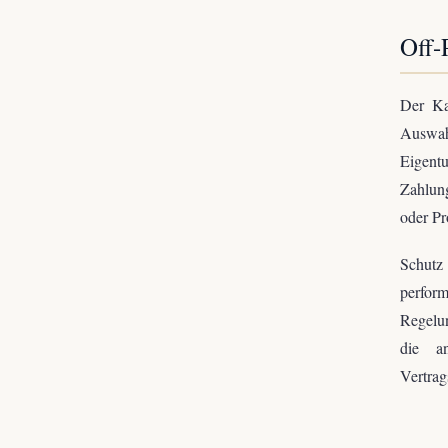
Off-
Der Kau
Auswah
Eigentu
Zahlun
oder Pr
Schutz
perfor
Regelun
die an
Vertrag