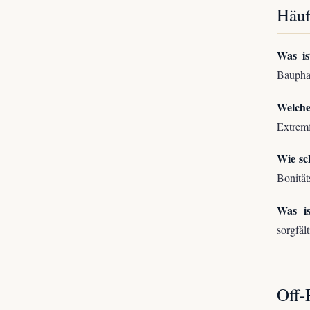
Häuf
Was is
Bauphas
Welche
Extremf
Wie sc
Bonität
Was is
sorgfäl
Off-