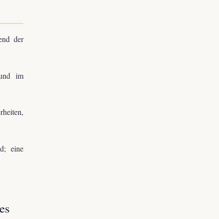
end der
 und im
rheiten,
d; eine
es