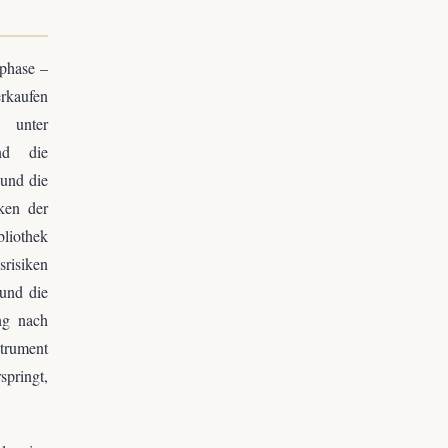
phase –
erkaufen
n unter
und die
 und die
iken der
liothek
risiken
und die
ung nach
strument
pringt,