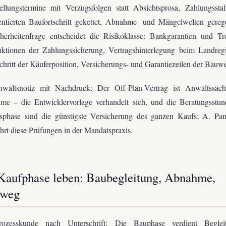
tellungstermine mit Verzugsfolgen statt Absichtsprosa, Zahlungssta
ntierten Baufortschritt gekettet, Abnahme- und Mängelwelten gerege
cherheitenfrage entscheidet die Risikoklasse: Bankgarantien und Tr
ktionen der Zahlungssicherung, Vertragshinterlegung beim Landregi
schritt der Käuferposition, Versicherungs- und Garantiezeilen der Bauwe
waltsnotiz mit Nachdruck: Der Off-Plan-Vertrag ist Anwaltssac
me – die Entwicklervorlage verhandelt sich, und die Beratungsstun
gsphase sind die günstigste Versicherung des ganzen Kaufs; A. Pan
rt diese Prüfungen in der Mandatspraxis.
Kaufphase leben: Baubegleitung, Abnahme,
lweg
ozesskunde nach Unterschrift: Die Bauphase verdient Begle