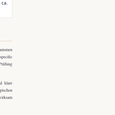
 ca.
anismen
specific
 Prüfung
d klare
pischen
wirksam