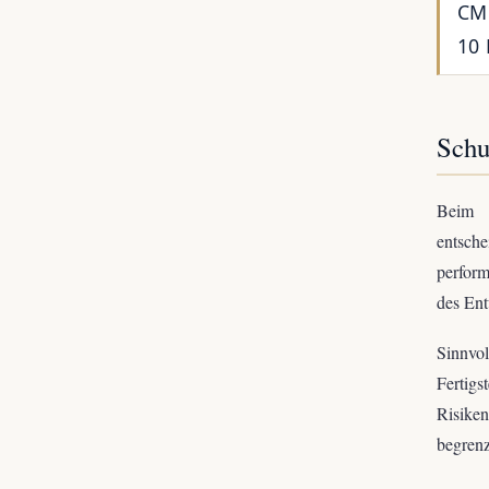
CMC
10 
Schu
Beim O
entsche
perform
des Ent
Sinnvo
Fertig
Risike
begren