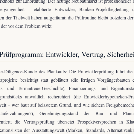
ktnotiz zur Einordnung: Der heutige Neubaumarkt ist professioneller a
vergangenheit – etablierte Entwickler, Banken-Projektbegleitung 
n der Titelwelt haben aufgeräumt; die Prüfroutine bleibt trotzdem der
 der vor dem Problem wirkt.
Prüfprogramm: Entwickler, Vertrag, Sicherhe
e-Diligence-Kunde des Plankaufs: Die Entwicklerprüfung führt die 
zprojekte besichtigt statt geblättert (die fertigen Vorgängerbauten 
äts- und Termintreue-Geschichte), Finanzierungs- und Eigentumsl
tgrundstücks anwaltlich recherchiert (die Entwicklerhypotheken-Fr
welt – wer baut auf belastetem Grund, und wie sichern Freigabemech
äuferzahlungen?), Genehmigungsstand der Bau- und Planun
ntiert; die Vertragsprüfung übersetzt Prospektversprechen in Kla
kationslisten der Ausstattungswelt (Marken, Standards, Alternativenkl