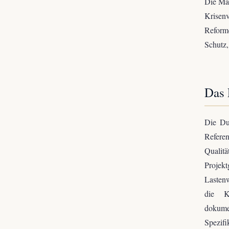
Die Mar
Krisen
Reforme
Schutz,
Das 
Die Du
Referen
Qualit
Projek
Lasten
die K
dokume
Spezifi