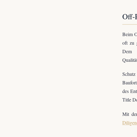
Off-
Beim O
oft zu 
Dem s
Qualitä
Schutz 
Baufort
des Ent
Title D
Mit der
Diligen