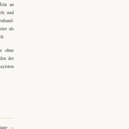
ffeln an
lt; und
euhand-
ster als
lt.
he ohne
den der
ayiotou
itung –