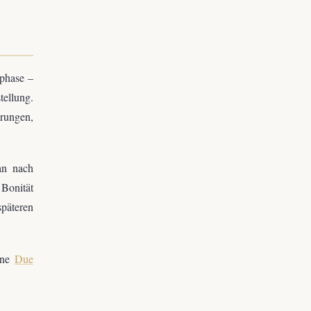
phase –
tellung.
ungen,
lan nach
 Bonität
späteren
Eine
Due