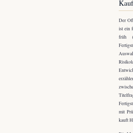
Kauf
Der Of
ist ein
früh (
Fertig
Auswahl
Risikol
Entwic
erzähl
zwisch
Titelfr
Fertigs
mit Pr
kauft H