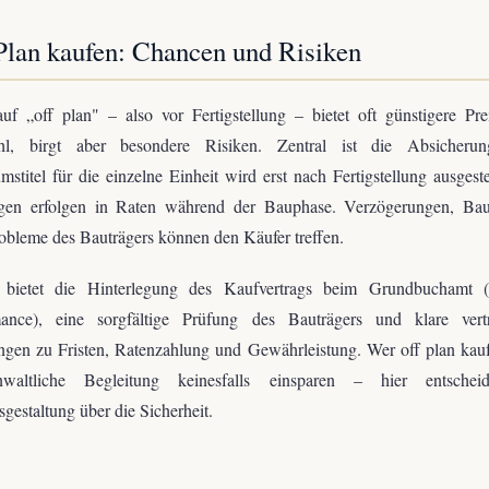
Plan kaufen: Chancen und Risiken
f „off plan" – also vor Fertigstellung – bietet oft günstigere Pr
l, birgt aber besondere Risiken. Zentral ist die Absicheru
mstitel für die einzelne Einheit wird erst nach Fertigstellung ausgeste
gen erfolgen in Raten während der Bauphase. Verzögerungen, Ba
obleme des Bauträgers können den Käufer treffen.
 bietet die Hinterlegung des Kaufvertrags beim Grundbuchamt (s
mance), eine sorgfältige Prüfung des Bauträgers und klare vertr
gen zu Fristen, Ratenzahlung und Gewährleistung. Wer off plan kauft
waltliche Begleitung keinesfalls einsparen – hier entschei
sgestaltung über die Sicherheit.