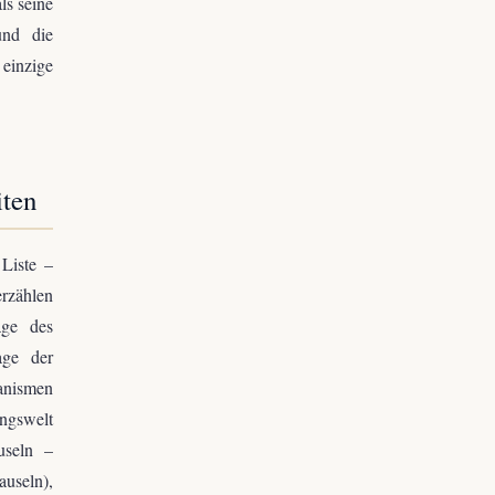
ls seine
und die
 einzige
iten
Liste –
erzählen
age des
age der
anismen
gswelt
useln –
auseln),