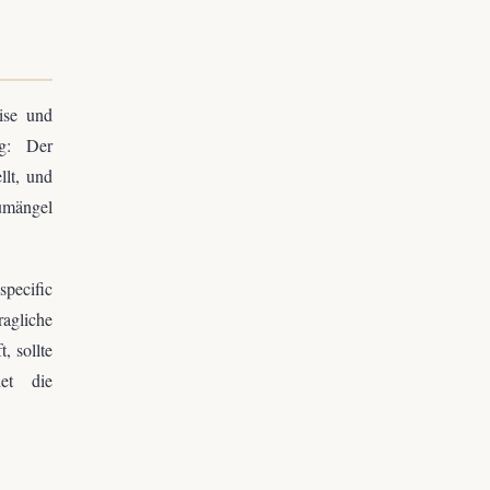
eise und
ng: Der
llt, und
umängel
pecific
agliche
, sollte
det die