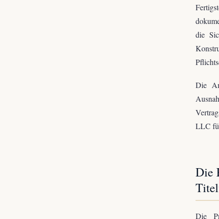
Fertigs
dokume
die Si
Konstru
Pflicht
Die An
Ausnah
Vertra
LLC füh
Die 
Tite
Die Pr