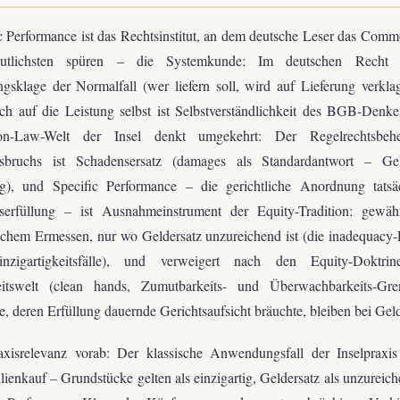
c Performance ist das Rechtsinstitut, an dem deutsche Leser das Co
tlichsten spüren – die Systemkunde: Im deutschen Recht i
ngsklage der Normalfall (wer liefern soll, wird auf Lieferung verkla
h auf die Leistung selbst ist Selbstverständlichkeit des BGB-Denke
-Law-Welt der Insel denkt umgekehrt: Der Regelrechtsbehe
gsbruchs ist Schadensersatz (damages als Standardantwort – Gel
ng), und Specific Performance – die gerichtliche Anordnung tatsäc
gserfüllung – ist Ausnahmeinstrument der Equity-Tradition: gewäh
lichem Ermessen, nur wo Geldersatz unzureichend ist (die inadequacy
nzigartigkeitsfälle), und verweigert nach den Equity-Doktri
keitswelt (clean hands, Zumutbarkeits- und Überwachbarkeits-Gr
e, deren Erfüllung dauernde Gerichtsaufsicht bräuchte, bleiben bei Geld
axisrelevanz vorab: Der klassische Anwendungsfall der Inselpraxis 
ienkauf – Grundstücke gelten als einzigartig, Geldersatz als unzureich