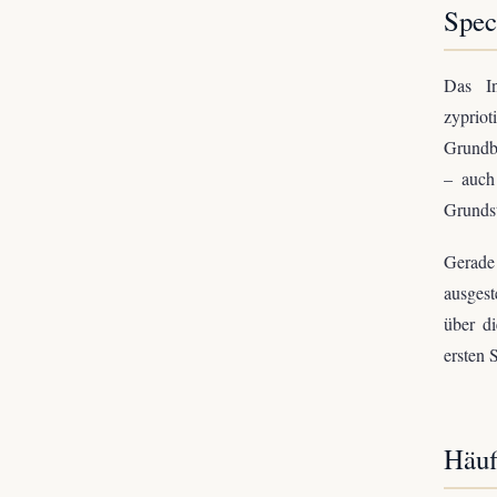
Spec
Das In
zyprio
Grundbu
– auch
Grundst
Gerade 
ausgest
über di
ersten 
Häuf