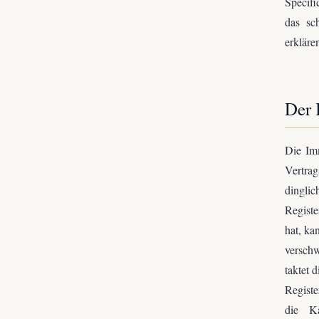
Specifi
das sc
erkläre
Der 
Die Imm
Vertrag
dingli
Registe
hat, ka
versch
taktet 
Registe
die Ka