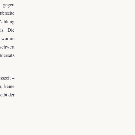
e gegen
ferseite
Zahlung
is. Die
, warum
sschwert
ldersatz
sszeit –
n, keine
eibt der