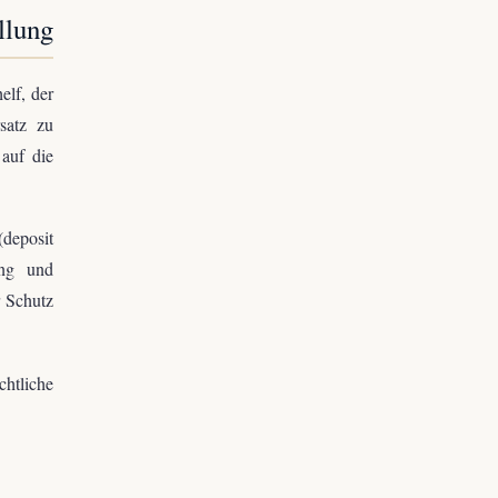
llung
elf, der
rsatz zu
auf die
(deposit
ung und
r Schutz
chtliche