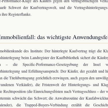
c-Performance-Klage des Käufers gegen den vertragsbrüchigen Verkä
harfe Schwert der Kaufvertragswelt, und die Vertragshinterlegungs-
n ihre Registerflanke.
Immobilienfall: das wichtigste Anwendungsfe
obilienkunde des Instituts: Der hinterlegte Kaufvertrag trägt die Kl
shinterlegung beim Landregister der Kaufbibliothek sichert die Käufer
ch – die Specific-Performance-Gesetzgebung der Insel ver
rhinterlegung und Erfüllungsanspruch: Der Käufer, der gezahlt und hi
nn die Titelübertragung gerichtlich erzwingen, auch gegen den unwilli
wundenen Verkäufer), die Fristenwelt der Hinterlegungs- und Klag
die Rechtsposition (die Einreichungsfristen nach Vertragsschluss – der v
rtermin schwächt das Schwert; die Anwaltsroutine der Kaufabwicklu
lender), die Trapped-Buyers-Verbindung erzählt die Geschich