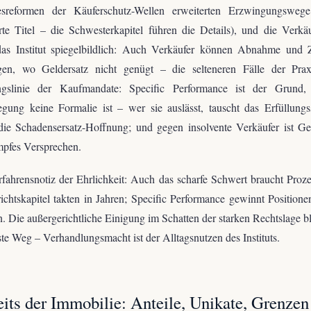
esreformen der Käuferschutz-Wellen erweiterten Erzwingungsweg
rte Titel – die Schwesterkapitel führen die Details), und die Verkäu
das Institut spiegelbildlich: Auch Verkäufer können Abnahme und 
gen, wo Geldersatz nicht genügt – die selteneren Fälle der Prax
ngslinie der Kaufmandate: Specific Performance ist der Grund
egung keine Formalie ist – wer sie auslässt, tauscht das Erfüllung
ie Schadensersatz-Hoffnung; und gegen insolvente Verkäufer ist Ge
mpfes Versprechen.
fahrensnotiz der Ehrlichkeit: Auch das scharfe Schwert braucht Proze
ichtskapitel takten in Jahren; Specific Performance gewinnt Positione
 Die außergerichtliche Einigung im Schatten der starken Rechtslage bl
ste Weg – Verhandlungsmacht ist der Alltagsnutzen des Instituts.
eits der Immobilie: Anteile, Unikate, Grenzen