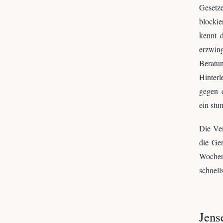
Gesetz
blockie
kennt 
erzwin
Beratu
Hinterl
gegen d
ein stu
Die Ver
die Ger
Wochen.
schnell
Jens