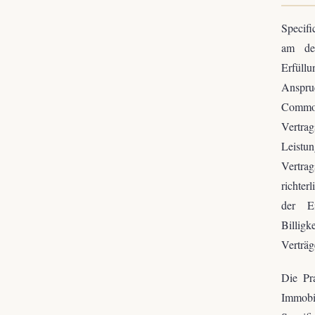
Specifi
am deu
Erfüllu
Anspruc
Common
Vertra
Leistu
Vertra
richter
der Ei
Billig
Verträg
Die Pr
Immobil