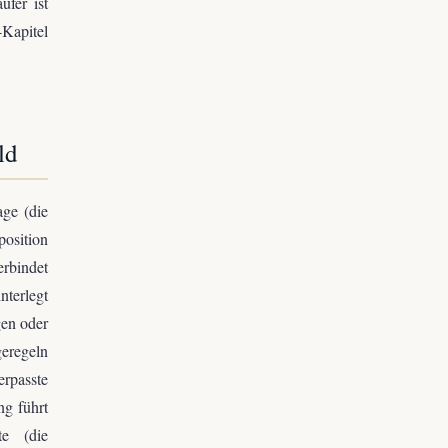
ufer ist
Kapitel
ld
age (die
position
bindet
nterlegt
gen oder
eregeln
erpasste
ng führt
te (die