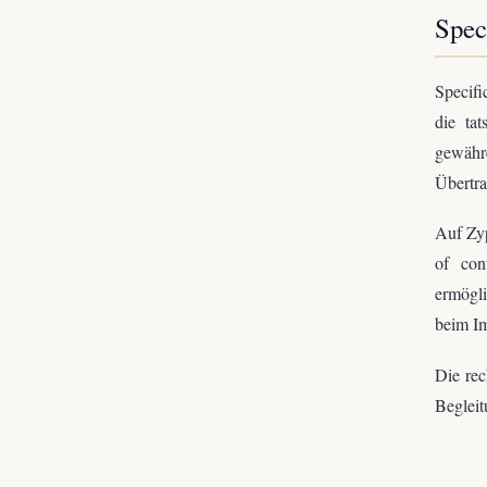
Spec
Specifi
die tat
gewähr
Übertra
Auf Zy
of con
ermögli
beim I
Die rec
Begleit