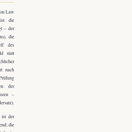
mmon Law
st die
gt – der
ns), die
lf des
d statt
hlicher
rt nach
-Prüfung
nen der
enzen –
ersatz).
ist der
end; die