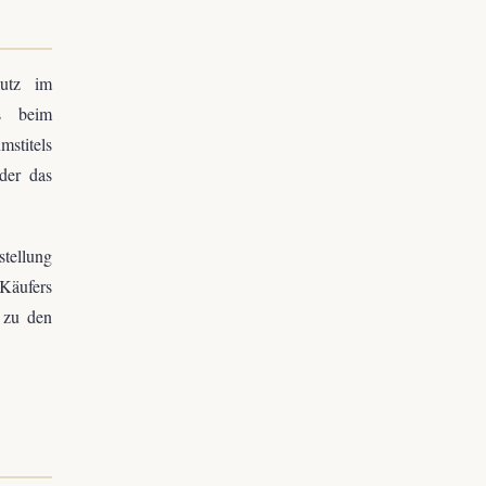
hutz im
gs beim
mstitels
der das
stellung
 Käufers
t zu den