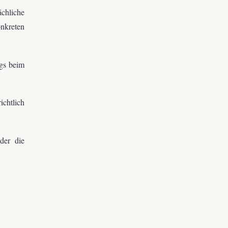
chliche
nkreten
gs beim
chtlich
der die