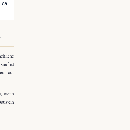
 ca.
f
ächliche
kauf ist
ers auf
t, wenn
Baustein