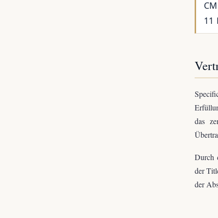
CMC
11 
Vert
Specifi
Erfüllu
das ze
Übertr
Durch 
der Tit
der Abs