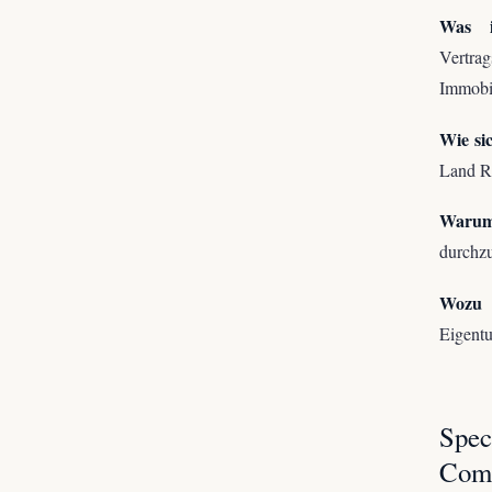
Was i
Vertra
Immobil
Wie si
Land Re
Warum
durchzu
Wozu d
Eigentu
Spec
Com