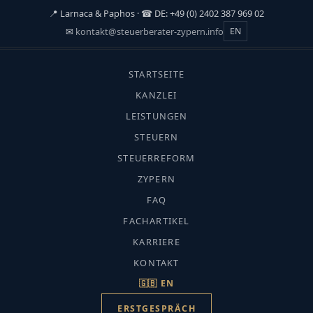
📍 Larnaca & Paphos · ☎ DE: +49 (0) 2402 387 969 02
✉
kontakt@steuerberater-zypern.info
EN
☰
STARTSEITE
START
›
KANZLEI
FACHARTIKEL
LEISTUNGEN
›
STEUERN
TRUST & STIFTUNG
Trust & Stiftung
STEUERREFORM
Trust Protector Rolle
ZYPERN
FAQ
FACHARTIKEL
KARRIERE
KONTAKT
CMC-Fachredaktion · Aktualisiert: Juli
🇬🇧 EN
2026 · Lesezeit ca. 11 Min.
ERSTGESPRÄCH