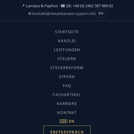
📍 Larnaca & Paphos · ☎ DE: +49 (0) 2402 387 969 02
✉
kontakt@steuerberater-zypern.info
EN
☰
STARTSEITE
START
›
KANZLEI
FACHARTIKEL
LEISTUNGEN
›
STEUERN
VORRATSGESELLSCHAFT
Vorratsgesellschaft
STEUERREFORM
Vorratsgesellschaft
ZYPERN
FAQ
Kontoeröffnung
FACHARTIKEL
KARRIERE
KONTAKT
🇬🇧 EN
ERSTGESPRÄCH