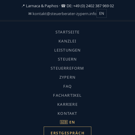
📍 Larnaca & Paphos · ☎ DE: +49 (0) 2402 387 969 02
✉
kontakt@steuerberater-zypern.info
EN
☰
STARTSEITE
START
›
KANZLEI
FACHARTIKEL
LEISTUNGEN
›
STEUERN
IMMIGRATION & AUFENTHALT
Immigration & Aufenthalt
STEUERREFORM
Arbeitserlaubnis Nicht-EU
ZYPERN
FAQ
FACHARTIKEL
KARRIERE
KONTAKT
CMC-Fachredaktion · Aktualisiert: Juli
🇬🇧 EN
2026 · Lesezeit ca. 10 Min.
ERSTGESPRÄCH