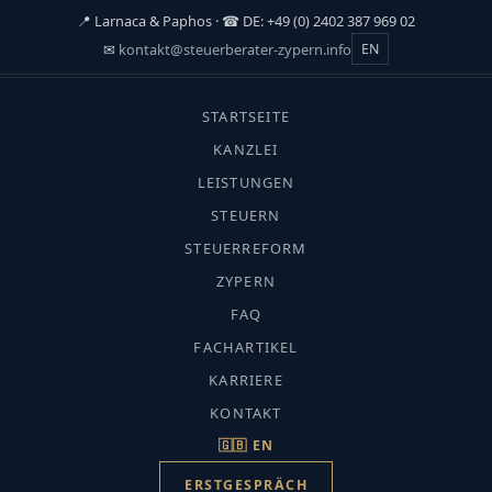
📍 Larnaca & Paphos · ☎ DE: +49 (0) 2402 387 969 02
✉
kontakt@steuerberater-zypern.info
EN
☰
STARTSEITE
START
›
KANZLEI
FACHARTIKEL
LEISTUNGEN
›
STEUERN
IMMIGRATION & AUFENTHALT
Immigration & Aufenthalt
STEUERREFORM
EU Bürger Aufenthalt Zypern
ZYPERN
FAQ
FACHARTIKEL
KARRIERE
KONTAKT
CMC-Fachredaktion · Aktualisiert: Juli
🇬🇧 EN
2026 · Lesezeit ca. 10 Min.
ERSTGESPRÄCH