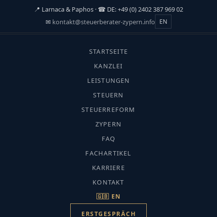
📍 Larnaca & Paphos · ☎ DE: +49 (0) 2402 387 969 02
✉
kontakt@steuerberater-zypern.info
EN
☰
STARTSEITE
START
›
KANZLEI
FACHARTIKEL
LEISTUNGEN
›
STEUERN
TRUST & STIFTUNG
Trust & Stiftung
STEUERREFORM
LBG vs Liechtenstein
ZYPERN
FAQ
Stiftung: Der große Vergleich
FACHARTIKEL
KARRIERE
KONTAKT
🇬🇧 EN
ERSTGESPRÄCH