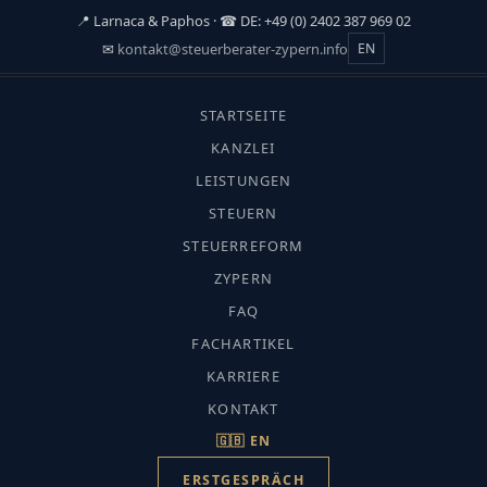
📍 Larnaca & Paphos · ☎ DE: +49 (0) 2402 387 969 02
✉
kontakt@steuerberater-zypern.info
EN
☰
STARTSEITE
START
›
KANZLEI
FACHARTIKEL
LEISTUNGEN
›
STEUERN
TRUST & STIFTUNG
Trust & Stiftung
STEUERREFORM
Stiftung Vermögenserhaltung
ZYPERN
FAQ
FACHARTIKEL
KARRIERE
KONTAKT
CMC-Fachredaktion · Aktualisiert: Juli
🇬🇧 EN
2026 · Lesezeit ca. 11 Min.
ERSTGESPRÄCH