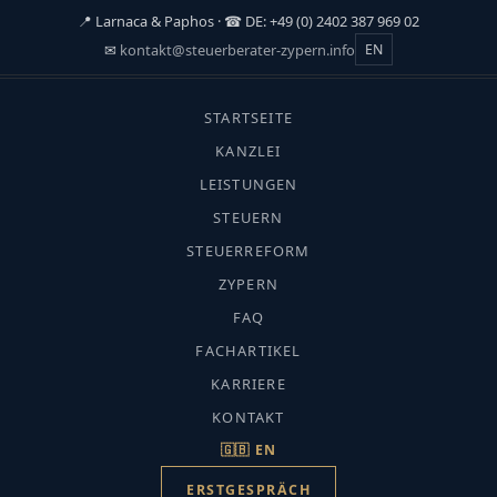
📍 Larnaca & Paphos · ☎ DE: +49 (0) 2402 387 969 02
✉
kontakt@steuerberater-zypern.info
EN
☰
STARTSEITE
START
›
KANZLEI
FACHARTIKEL
LEISTUNGEN
›
STEUERN
IMMIGRATION & AUFENTHALT
Immigration & Aufenthalt
STEUERREFORM
Aufenthalt ohne Arbeit
ZYPERN
FAQ
FACHARTIKEL
KARRIERE
KONTAKT
CMC-Fachredaktion · Aktualisiert: Juli
🇬🇧 EN
2026 · Lesezeit ca. 10 Min.
ERSTGESPRÄCH