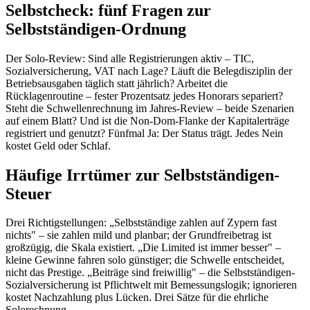
Selbstcheck: fünf Fragen zur
Selbstständigen-Ordnung
Der Solo-Review: Sind alle Registrierungen aktiv – TIC,
Sozialversicherung, VAT nach Lage? Läuft die Belegdisziplin der
Betriebsausgaben täglich statt jährlich? Arbeitet die
Rücklagenroutine – fester Prozentsatz jedes Honorars separiert?
Steht die Schwellenrechnung im Jahres-Review – beide Szenarien
auf einem Blatt? Und ist die Non-Dom-Flanke der Kapitalerträge
registriert und genutzt? Fünfmal Ja: Der Status trägt. Jedes Nein
kostet Geld oder Schlaf.
Häufige Irrtümer zur Selbstständigen-
Steuer
Drei Richtigstellungen: „Selbstständige zahlen auf Zypern fast
nichts" – sie zahlen mild und planbar; der Grundfreibetrag ist
großzügig, die Skala existiert. „Die Limited ist immer besser" –
kleine Gewinne fahren solo günstiger; die Schwelle entscheidet,
nicht das Prestige. „Beiträge sind freiwillig" – die Selbstständigen-
Sozialversicherung ist Pflichtwelt mit Bemessungslogik; ignorieren
kostet Nachzahlung plus Lücken. Drei Sätze für die ehrliche
Solorechnung.