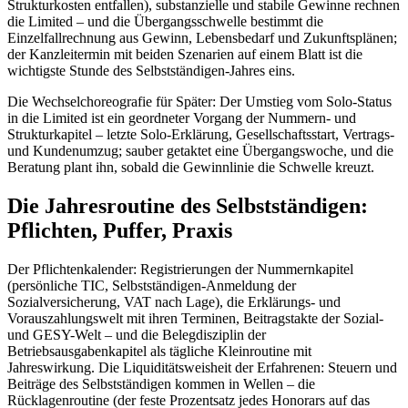
Strukturkosten entfallen), substanzielle und stabile Gewinne rechnen
die Limited – und die Übergangsschwelle bestimmt die
Einzelfallrechnung aus Gewinn, Lebensbedarf und Zukunftsplänen;
der Kanzleitermin mit beiden Szenarien auf einem Blatt ist die
wichtigste Stunde des Selbstständigen-Jahres eins.
Die Wechselchoreografie für Später: Der Umstieg vom Solo-Status
in die Limited ist ein geordneter Vorgang der Nummern- und
Strukturkapitel – letzte Solo-Erklärung, Gesellschaftsstart, Vertrags-
und Kundenumzug; sauber getaktet eine Übergangswoche, und die
Beratung plant ihn, sobald die Gewinnlinie die Schwelle kreuzt.
Die Jahresroutine des Selbstständigen:
Pflichten, Puffer, Praxis
Der Pflichtenkalender: Registrierungen der Nummernkapitel
(persönliche TIC, Selbstständigen-Anmeldung der
Sozialversicherung, VAT nach Lage), die Erklärungs- und
Vorauszahlungswelt mit ihren Terminen, Beitragstakte der Sozial-
und GESY-Welt – und die Belegdisziplin der
Betriebsausgabenkapitel als tägliche Kleinroutine mit
Jahreswirkung. Die Liquiditätsweisheit der Erfahrenen: Steuern und
Beiträge des Selbstständigen kommen in Wellen – die
Rücklagenroutine (der feste Prozentsatz jedes Honorars auf das