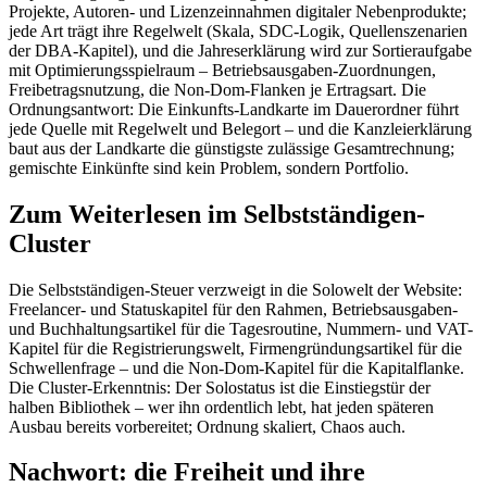
Projekte, Autoren- und Lizenzeinnahmen digitaler Nebenprodukte;
jede Art trägt ihre Regelwelt (Skala, SDC-Logik, Quellenszenarien
der DBA-Kapitel), und die Jahreserklärung wird zur Sortieraufgabe
mit Optimierungsspielraum – Betriebsausgaben-Zuordnungen,
Freibetragsnutzung, die Non-Dom-Flanken je Ertragsart. Die
Ordnungsantwort: Die Einkunfts-Landkarte im Dauerordner führt
jede Quelle mit Regelwelt und Belegort – und die Kanzleierklärung
baut aus der Landkarte die günstigste zulässige Gesamtrechnung;
gemischte Einkünfte sind kein Problem, sondern Portfolio.
Zum Weiterlesen im Selbstständigen-
Cluster
Die Selbstständigen-Steuer verzweigt in die Solowelt der Website:
Freelancer- und Statuskapitel für den Rahmen, Betriebsausgaben-
und Buchhaltungsartikel für die Tagesroutine, Nummern- und VAT-
Kapitel für die Registrierungswelt, Firmengründungsartikel für die
Schwellenfrage – und die Non-Dom-Kapitel für die Kapitalflanke.
Die Cluster-Erkenntnis: Der Solostatus ist die Einstiegstür der
halben Bibliothek – wer ihn ordentlich lebt, hat jeden späteren
Ausbau bereits vorbereitet; Ordnung skaliert, Chaos auch.
Nachwort: die Freiheit und ihre