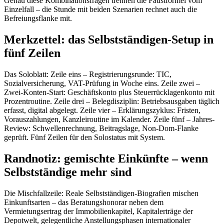
Genau diese Kombinationsfragen trennen die Faustformel vom
Einzelfall – die Stunde mit beiden Szenarien rechnet auch die
Befreiungsflanke mit.
Merkzettel: das Selbstständigen-Setup in
fünf Zeilen
Das Soloblatt: Zeile eins – Registrierungsrunde: TIC,
Sozialversicherung, VAT-Prüfung in Woche eins. Zeile zwei –
Zwei-Konten-Start: Geschäftskonto plus Steuerrücklagenkonto mit
Prozentroutine. Zeile drei – Belegdisziplin: Betriebsausgaben täglich
erfasst, digital abgelegt. Zeile vier – Erklärungszyklus: Fristen,
Vorauszahlungen, Kanzleiroutine im Kalender. Zeile fünf – Jahres-
Review: Schwellenrechnung, Beitragslage, Non-Dom-Flanke
geprüft. Fünf Zeilen für den Solostatus mit System.
Randnotiz: gemischte Einkünfte – wenn
Selbstständige mehr sind
Die Mischfallzeile: Reale Selbstständigen-Biografien mischen
Einkunftsarten – das Beratungshonorar neben dem
Vermietungsertrag der Immobilienkapitel, Kapitalerträge der
Depotwelt, gelegentliche Anstellungsphasen internationaler