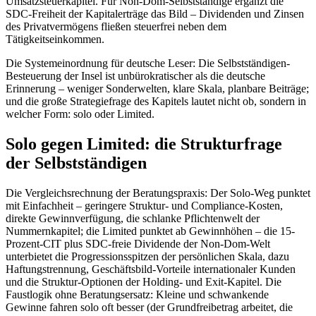
Umsatzsteuerkapitel. Für Non-Dom-Selbstständige ergänzt die
SDC-Freiheit der Kapitalerträge das Bild – Dividenden und Zinsen
des Privatvermögens fließen steuerfrei neben dem
Tätigkeitseinkommen.
Die Systemeinordnung für deutsche Leser: Die Selbstständigen-
Besteuerung der Insel ist unbürokratischer als die deutsche
Erinnerung – weniger Sonderwelten, klare Skala, planbare Beiträge;
und die große Strategiefrage des Kapitels lautet nicht ob, sondern in
welcher Form: solo oder Limited.
Solo gegen Limited: die Strukturfrage
der Selbstständigen
Die Vergleichsrechnung der Beratungspraxis: Der Solo-Weg punktet
mit Einfachheit – geringere Struktur- und Compliance-Kosten,
direkte Gewinnverfügung, die schlanke Pflichtenwelt der
Nummernkapitel; die Limited punktet ab Gewinnhöhen – die 15-
Prozent-CIT plus SDC-freie Dividende der Non-Dom-Welt
unterbietet die Progressionsspitzen der persönlichen Skala, dazu
Haftungstrennung, Geschäftsbild-Vorteile internationaler Kunden
und die Struktur-Optionen der Holding- und Exit-Kapitel. Die
Faustlogik ohne Beratungsersatz: Kleine und schwankende
Gewinne fahren solo oft besser (der Grundfreibetrag arbeitet, die