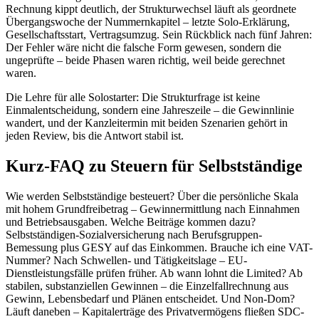
Rechnung kippt deutlich, der Strukturwechsel läuft als geordnete
Übergangswoche der Nummernkapitel – letzte Solo-Erklärung,
Gesellschaftsstart, Vertragsumzug. Sein Rückblick nach fünf Jahren:
Der Fehler wäre nicht die falsche Form gewesen, sondern die
ungeprüfte – beide Phasen waren richtig, weil beide gerechnet
waren.
Die Lehre für alle Solostarter: Die Strukturfrage ist keine
Einmalentscheidung, sondern eine Jahreszeile – die Gewinnlinie
wandert, und der Kanzleitermin mit beiden Szenarien gehört in
jeden Review, bis die Antwort stabil ist.
Kurz-FAQ zu Steuern für Selbstständige
Wie werden Selbstständige besteuert? Über die persönliche Skala
mit hohem Grundfreibetrag – Gewinnermittlung nach Einnahmen
und Betriebsausgaben. Welche Beiträge kommen dazu?
Selbstständigen-Sozialversicherung nach Berufsgruppen-
Bemessung plus GESY auf das Einkommen. Brauche ich eine VAT-
Nummer? Nach Schwellen- und Tätigkeitslage – EU-
Dienstleistungsfälle prüfen früher. Ab wann lohnt die Limited? Ab
stabilen, substanziellen Gewinnen – die Einzelfallrechnung aus
Gewinn, Lebensbedarf und Plänen entscheidet. Und Non-Dom?
Läuft daneben – Kapitalerträge des Privatvermögens fließen SDC-