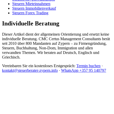
Steuern Mieteinnahmen
Steuern Immobilienverkauf
Steuern Forex Trading
Individuelle Beratung
Dieser Artikel dient der allgemeinen Orientierung und ersetzt keine
individuelle Beratung. CMC Certus Management Consultants berät
seit 2010 über 800 Mandanten auf Zypern – zu Firmengründung,
Steuern, Buchhaltung, Non-Dom, Immigration und allen
verwandten Themen. Wir beraten auf Deutsch, Englisch und
Griechisch.
Vereinbaren Sie ein kostenloses Erstgespräch:
Termin buchen
·
kontakt@steuerberater-zypern.info
·
WhatsApp +357 95 140797
CMC Certus Management Consultants
Deutschsprachige Kanzlei auf Zypern seit 2010. Firmengründung,
Steuerplanung, Non-Dom, Immigration und laufende Verwaltung aus einer
Hand.
Serghides House, Suite 102, 61 Archbishop Makarios III Avenue, 6017
Larnaca, Republic of Cyprus