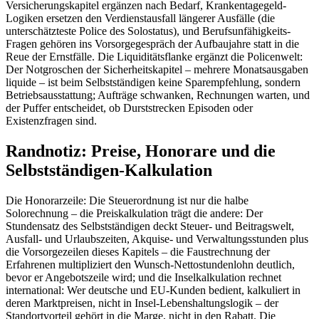
Versicherungskapitel ergänzen nach Bedarf, Krankentagegeld-
Logiken ersetzen den Verdienstausfall längerer Ausfälle (die
unterschätzteste Police des Solostatus), und Berufsunfähigkeits-
Fragen gehören ins Vorsorgegespräch der Aufbaujahre statt in die
Reue der Ernstfälle. Die Liquiditätsflanke ergänzt die Policenwelt:
Der Notgroschen der Sicherheitskapitel – mehrere Monatsausgaben
liquide – ist beim Selbstständigen keine Sparempfehlung, sondern
Betriebsausstattung; Aufträge schwanken, Rechnungen warten, und
der Puffer entscheidet, ob Durststrecken Episoden oder
Existenzfragen sind.
Randnotiz: Preise, Honorare und die
Selbstständigen-Kalkulation
Die Honorarzeile: Die Steuerordnung ist nur die halbe
Solorechnung – die Preiskalkulation trägt die andere: Der
Stundensatz des Selbstständigen deckt Steuer- und Beitragswelt,
Ausfall- und Urlaubszeiten, Akquise- und Verwaltungsstunden plus
die Vorsorgezeilen dieses Kapitels – die Faustrechnung der
Erfahrenen multipliziert den Wunsch-Nettostundenlohn deutlich,
bevor er Angebotszeile wird; und die Inselkalkulation rechnet
international: Wer deutsche und EU-Kunden bedient, kalkuliert in
deren Marktpreisen, nicht in Insel-Lebenshaltungslogik – der
Standortvorteil gehört in die Marge, nicht in den Rabatt. Die