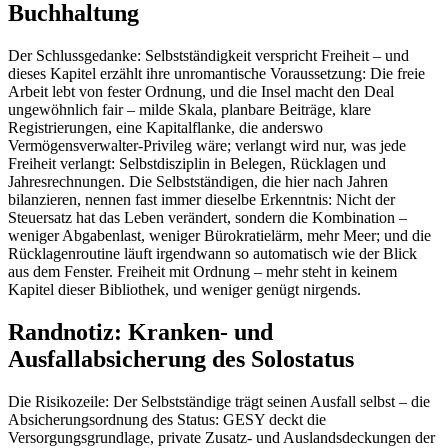
Buchhaltung
Der Schlussgedanke: Selbstständigkeit verspricht Freiheit – und
dieses Kapitel erzählt ihre unromantische Voraussetzung: Die freie
Arbeit lebt von fester Ordnung, und die Insel macht den Deal
ungewöhnlich fair – milde Skala, planbare Beiträge, klare
Registrierungen, eine Kapitalflanke, die anderswo
Vermögensverwalter-Privileg wäre; verlangt wird nur, was jede
Freiheit verlangt: Selbstdisziplin in Belegen, Rücklagen und
Jahresrechnungen. Die Selbstständigen, die hier nach Jahren
bilanzieren, nennen fast immer dieselbe Erkenntnis: Nicht der
Steuersatz hat das Leben verändert, sondern die Kombination –
weniger Abgabenlast, weniger Bürokratielärm, mehr Meer; und die
Rücklagenroutine läuft irgendwann so automatisch wie der Blick
aus dem Fenster. Freiheit mit Ordnung – mehr steht in keinem
Kapitel dieser Bibliothek, und weniger genügt nirgends.
Randnotiz: Kranken- und
Ausfallabsicherung des Solostatus
Die Risikozeile: Der Selbstständige trägt seinen Ausfall selbst – die
Absicherungsordnung des Status: GESY deckt die
Versorgungsgrundlage, private Zusatz- und Auslandsdeckungen der