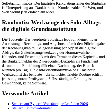
Selbstachtungsnotiz: Der häufigste Kalkulationsfehler der Startjahre
ist Unterpreisung aus Dankbarkeit – Kunden zahlen für Wert, und
Wert wohnt jetzt einfach am Meer.
Randnotiz: Werkzeuge des Solo-Alltags –
die digitale Grundausstattung
Die Toolzeile: Der geordnete Solostatus lebt von kleiner, guter
Ausrüstung – Rechnungs- und Angebotstool mit den Pflichtangaben
der Rechnungskapitel, Belegerfassung per App in die digitale
Ablage, das Zeiterfassungswerkzeug der Honorarwahrheit,
Kalender- und Fristenlogik mit den Terminen dieses Kapitels – und
die Bankarchitektur der Zwei-Konten-Disziplin als Fundament
darunter; die Einrichtung füllt einen Nachmittag, der Betrieb
Minuten pro Tag. Die Anti-Perfektionismus-Notiz: Das beste
Werkzeug ist das benutzte – die schlichte, gelebte Routine schlägt
jedes ungenutzte Profisystem; Selbstständigen-Ordnung ist
Gewohnheit, keine Software.
Verwandte Artikel
Steuern auf Zypern: Vollständiger Leitfaden 2026
Steuern Kryptowährungen