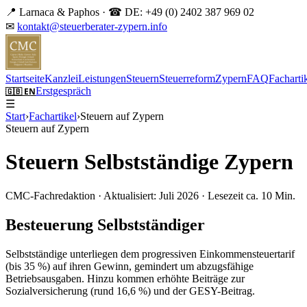
📍 Larnaca & Paphos · ☎ DE: +49 (0) 2402 387 969 02
✉
kontakt@steuerberater-zypern.info
EN
Startseite
Kanzlei
Leistungen
Steuern
Steuerreform
Zypern
FAQ
Facharti
Erstgespräch
🇬🇧 EN
☰
Start
›
Fachartikel
›
Steuern auf Zypern
Steuern auf Zypern
Steuern Selbstständige Zypern
CMC-Fachredaktion · Aktualisiert: Juli 2026 · Lesezeit ca. 10 Min.
Besteuerung Selbstständiger
Selbstständige unterliegen dem progressiven Einkommensteuertarif
(bis 35 %) auf ihren Gewinn, gemindert um abzugsfähige
Betriebsausgaben. Hinzu kommen erhöhte Beiträge zur
Sozialversicherung (rund 16,6 %) und der GESY-Beitrag.