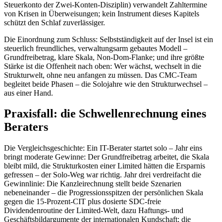
Steuerkonto der Zwei-Konten-Disziplin) verwandelt Zahltermine
von Krisen in Überweisungen; kein Instrument dieses Kapitels
schützt den Schlaf zuverlässiger.
Die Einordnung zum Schluss: Selbstständigkeit auf der Insel ist ein
steuerlich freundliches, verwaltungsarm gebautes Modell –
Grundfreibetrag, klare Skala, Non-Dom-Flanke; und ihre größte
Stärke ist die Offenheit nach oben: Wer wächst, wechselt in die
Strukturwelt, ohne neu anfangen zu müssen. Das CMC-Team
begleitet beide Phasen – die Solojahre wie den Strukturwechsel –
aus einer Hand.
Praxisfall: die Schwellenrechnung eines
Beraters
Die Vergleichsgeschichte: Ein IT-Berater startet solo – Jahr eins
bringt moderate Gewinne: Der Grundfreibetrag arbeitet, die Skala
bleibt mild, die Strukturkosten einer Limited hätten die Ersparnis
gefressen – der Solo-Weg war richtig. Jahr drei verdreifacht die
Gewinnlinie: Die Kanzleirechnung stellt beide Szenarien
nebeneinander – die Progressionsspitzen der persönlichen Skala
gegen die 15-Prozent-CIT plus dosierte SDC-freie
Dividendenroutine der Limited-Welt, dazu Haftungs- und
Geschäftsbildargumente der internationalen Kundschaft; die